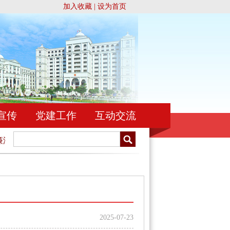
加入收藏
|
设为首页
宣传
党建工作
互动交流
洁司法，为民司法，为维护社会公平正义而奋斗！
忠于祖国，
2025-07-23