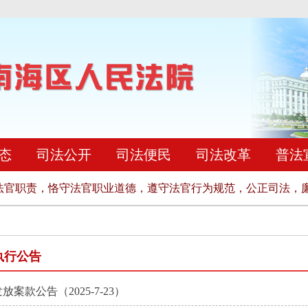
态
司法公开
司法便民
司法改革
普法
官职责，恪守法官职业道德，遵守法官行为规范，公正司法，廉
执行公告
放案款公告（2025-7-23）