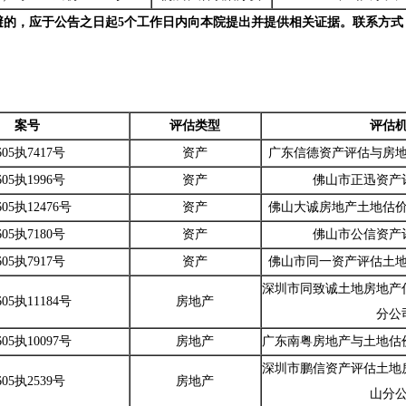
的，应于公告之日起5
个工作日内向本院提出并提供相关证据。联系方式
案号
评估类型
评估
05执7417号
资产
广东信德资产评估与房
05执1996号
资产
佛山市正迅资产
05执12476号
资产
佛山大诚房地产土地估
05执7180号
资产
佛山市公信资产
05执7917号
资产
佛山市同一资产评估土
深圳市同致诚土地房地产
05执11184号
房地产
分公
05执10097号
房地产
广东南粤房地产与土地估
深圳市鹏信资产评估土地
05执2539号
房地产
山分