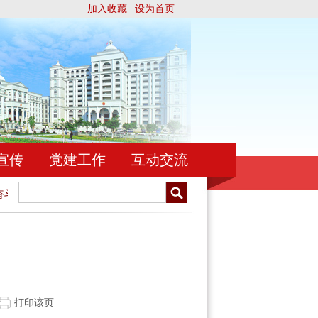
加入收藏
|
设为首页
宣传
党建工作
互动交流
！
忠于祖国，忠于人民，忠于宪法和法律，忠实履行法官职责
打印该页