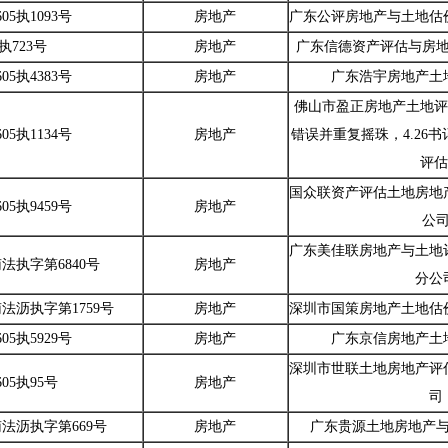
05执1093号
房地产
广东公评房地产与土地估
5执723号
房地产
广东信德资产评估与房
05执4383号
房地产
广东浩宇房地产土
佛山市盈正房地产土地评
05执1134号
房地产
错误并重复摇珠，4.26
评估
国众联资产评估土地房地
05执9459号
房地产
公
广东美佳联房地产与土地
南法执字第6840号
房地产
分公
南法沥执字第1759号
房地产
深圳市国策房地产土地估
05执5929号
房地产
广东京信房地产土
深圳市世联土地房地产评
605执95号
房地产
司
南法沥执字第669号
房地产
广东贵源土地房地产