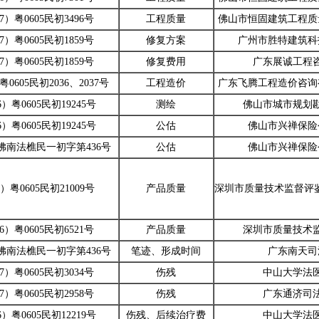
17）粤0605民初3496号
工程质量
佛山市恒固建筑工程质
17）粤0605民初1859号
修复方案
广州市胜特建筑科
17）粤0605民初1859号
修复费用
广东展诚工程
粤0605民初2036、2037号
工程造价
广东飞腾工程造价咨询
6）粤0605民初19245号
测绘
佛山市城市规划
6）粤0605民初19245号
公估
佛山市兴禅保险
）佛南法樵民一初字第436号
公估
佛山市兴禅保险
6）粤0605民初21009号
产品质量
深圳市质量技术监督评
16）粤0605民初6521号
产品质量
深圳市质量技术
）佛南法樵民一初字第436号
笔迹、形成时间
广东南天司
17）粤0605民初3034号
伤残
中山大学法
17）粤0605民初2958号
伤残
广东通济司
6）粤0605民初12219号
伤残、后续治疗费
中山大学法