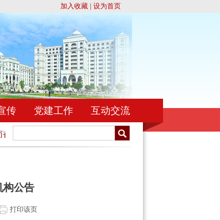
加入收藏
|
设为首页
宣传
党建工作
互动交流
奋斗！
忠于祖国，忠于人民，忠于宪法和法律，忠实履行法官
机构公告
打印该页