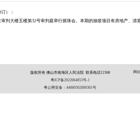
修订）：
3时在审判大楼五楼第32号审判庭举行摇珠会。本期的抽签项目有房地产、
网
版权所有 佛山市南海区人民法院 联系电话12368
粤ICP备2022064853号-1
粤公网安备：44060502000301号